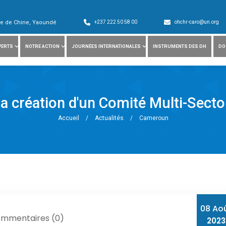
ade de Chine, Yaoundé
+237 222 50 58 00
ohchr-caro@un.org
VERTS
NOTRE ACTION
JOURNÉES INTERNATIONALES
INSTRUMENTS DES DH
DO
création d'un Comité Multi-Sector
Accueil
/
Actualités
/
Cameroun
08 Ao
mmentaires (0)
2023