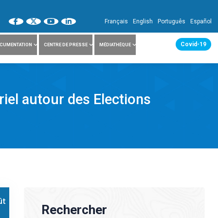
Français
English
Português
Español
Covid-19
CUMENTATION
CENTRE DE PRESSE
MÉDIATHÈQUE
iel autour des Elections
ût
Rechercher