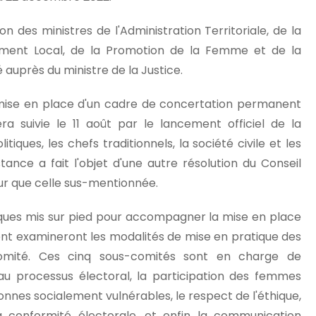
n des ministres de l'Administration Territoriale, de la
ement Local, de la Promotion de la Femme et de la
é auprès du ministre de la Justice.
 mise en place d'un cadre de concertation permanent
a suivie le 11 août par le lancement officiel de la
itiques, les chefs traditionnels, la société civile et les
ance a fait l'objet d'une autre résolution du Conseil
our que celle sus-mentionnée.
iques mis sur pied pour accompagner la mise en place
t examineront les modalités de mise en pratique des
Comité. Ces cinq sous-comités sont en charge de
au processus électoral, la participation des femmes
sonnes socialement vulnérables, le respect de l'éthique,
 conformité électorale, et enfin la communication