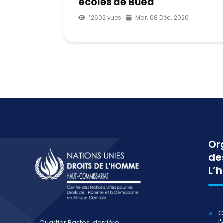
écoles de Buéa
12602 vues
Mar. 08 Déc. 2020
Or
de
L’
C
l
Quartier Bastos, derrière