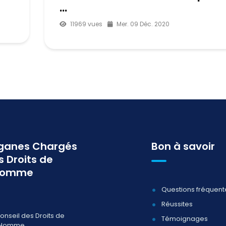
...
11969 vues
Mer. 09 Déc. 2020
ganes Chargés
Bon à savoir
s Droits de
homme
Questions fréquent
Réussites
onseil des Droits de
Témoignages
'Homme