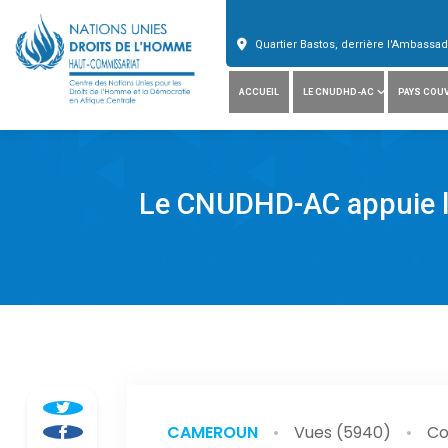
Quartier Bastos, derrière l'Ambass
ACCUEIL
LE CNUDHD-AC
PAYS COU
Le CNUDHD-AC appuie la 
CAMEROUN
Vues (5940)
Co