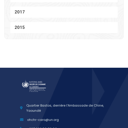
2017
2015
Quartier Bastos, derrière l'Ambassade de Chine,
Yaoundé
ohchr-caro@un.org