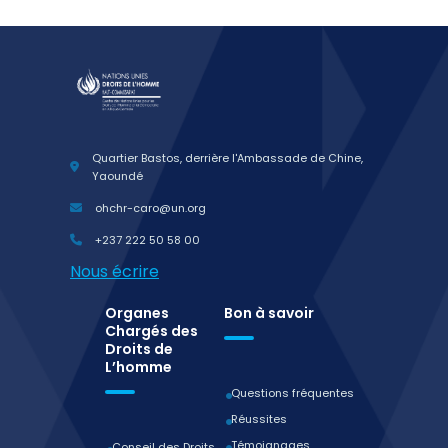
Quartier Bastos, derrière l'Ambassade de Chine,
Yaoundé
ohchr-caro@un.org
+237 222 50 58 00
Nous écrire
Organes
Bon à savoir
Chargés des
Droits de
L’homme
Questions fréquentes
Réussites
Témoignages
Conseil des Droits