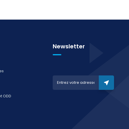
Newsletter
es
et ODD