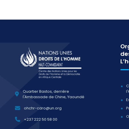
Or
de
L’
C
l
Quartier Bastos, derrière
l'Ambassade de Chine, Yaoundé
E
P
ohchr-caro@un.org
O
+237 222 50 58 00