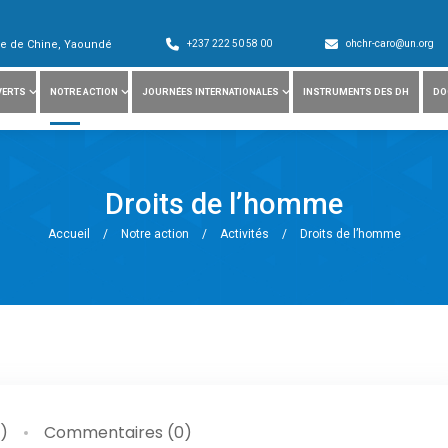
ade de Chine, Yaoundé
+237 222 50 58 00
ohchr-caro@un.org
VERTS
NOTRE ACTION
JOURNÉES INTERNATIONALES
INSTRUMENTS DES DH
DO
Droits de l’homme
Accueil
/
Notre action
/
Activités
/
Droits de l’homme
)
Commentaires (0)