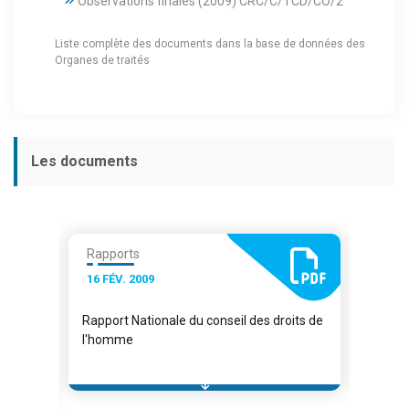
Observations finales (2009) CRC/C/TCD/CO/2
Liste complète des documents dans la base de données des
Organes de traités
Les documents
Rapports
Rapp
16 FÉV. 2009
05 OC
 du
Rapport Nationale du conseil des droits de
Rappor
l'homme
périod
dans