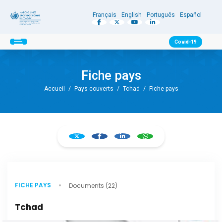
Français
English
Português
Español
Covid-19
Fiche pays
Accueil
/
Pays couverts
/
Tchad
/
Fiche pays
FICHE PAYS
Documents (22)
Tchad