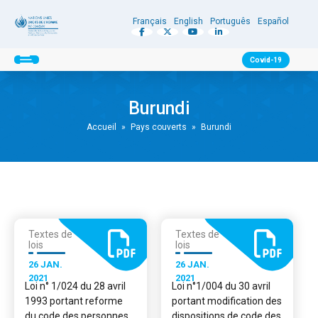
Français
English
Português
Español
Covid-19
Burundi
Accueil
»
Pays couverts
»
Burundi
Textes de
Textes de
lois
lois
26 JAN.
26 JAN.
2021
2021
Loi n° 1/024 du 28 avril
Loi n°1/004 du 30 avril
1993 portant reforme
portant modification des
du code des personnes
dispositions de code des