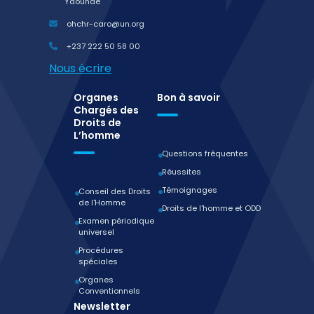
Yaoundé
ohchr-caro@un.org
+237 222 50 58 00
Nous écrire
Organes
Bon à savoir
Chargés des
Droits de
L’homme
Questions fréquentes
Réussites
Témoignages
Conseil des Droits
de l'Homme
Droits de l'homme et ODD
Examen périodique
universel
Procédures
spéciales
Organes
Conventionnels
Newsletter