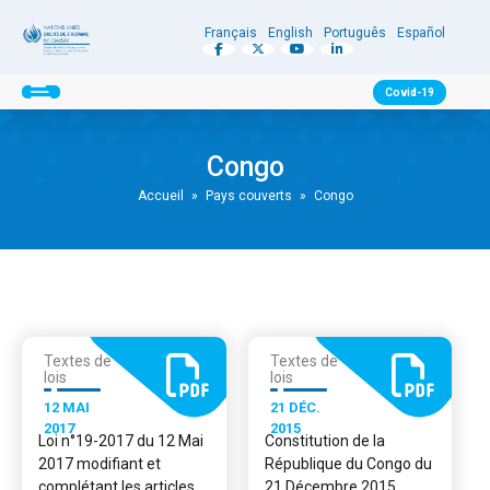
Français
English
Português
Español
Covid-19
Congo
Accueil
»
Pays couverts
»
Congo
Textes de
Textes de
lois
lois
12 MAI
21 DÉC.
2017
2015
Loi n°19-2017 du 12 Mai
Constitution de la
2017 modifiant et
République du Congo du
complétant les articles
21 Décembre 2015.