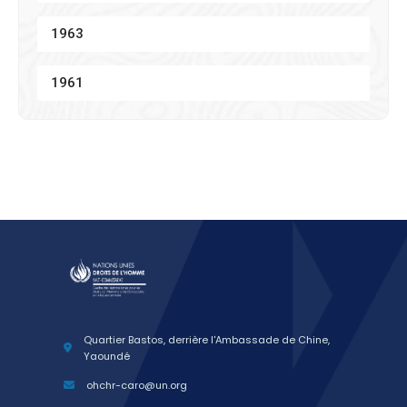
1963
1961
Quartier Bastos, derrière l'Ambassade de Chine,
Yaoundé
ohchr-caro@un.org