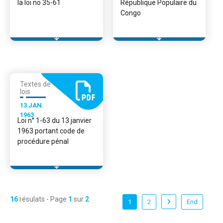
la loi no 35-61
République Populaire du
Congo
Textes de
lois
13 JAN.
1963
Loi n° 1-63 du 13 janvier
1963 portant code de
procédure pénal
16
résulats - Page
1
sur
2
1
2
End