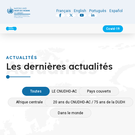
Français
English
Português
Español
Covid-19
ACTUALITÉS
Actualités
Les dernières actualités
Toutes
LE CNUDHD-AC
Pays couverts
Afrique centrale
20 ans du CNUDHD-AC / 75 ans de la DUDH
Dans le monde