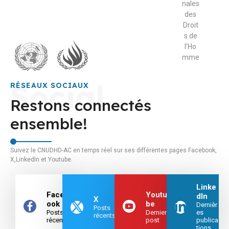
nales
nales
nales
nales
des
en
des
en
Droit
char
Droit
char
s de
ge
s de
ge
l’Ho
des
l’Ho
des
mme
Electi
mme
Electi
ons
ons
Social
RÉSEAUX SOCIAUX
Restons connectés
ensemble!
Suivez le CNUDHD-AC en temps réel sur ses différentes pages Facebook,
X,LinkedIn et Youtube.
Linke
Faceb
Youtu
dIn
X
ook
be
Dernièr
Posts
Posts
Dernier
es
récents
récents
post
publica
tions.