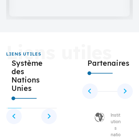
Liens utiles
LIENS UTILES
Système
Partenaires
des
Nations
Unies
Instit
Instit
Instit
Instit
ution
ution
ution
ution
s
s
s
s
natio
natio
natio
natio