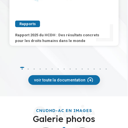
Rights and Democracy Focus
Bulletin R&D Focus, Edition spéciale du 31
décembre 2025
voir toute la documentation
Galerie
CNUDHD-AC EN IMAGES
Galerie photos